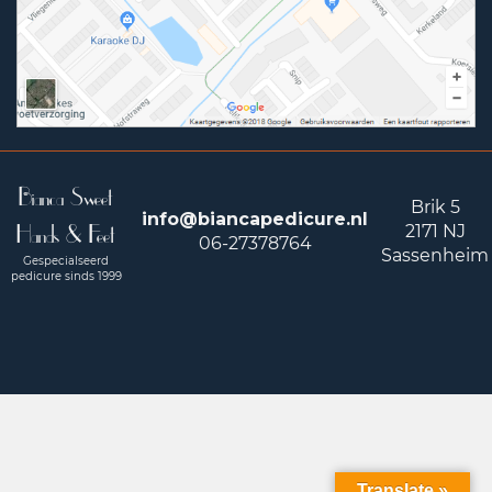
Bianca Sweet
Brik 5
info@biancapedicure.nl
2171 NJ
Hands & Feet
06-27378764
Sassenheim
Gespecialseerd
pedicure sinds 1999
Translate »